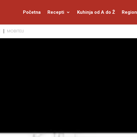
Početna
Recepti
Kuhinja od A do Ž
Region