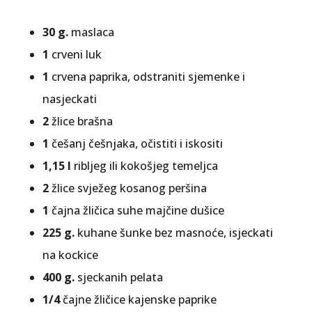
30 g.
maslaca
1
crveni luk
1
crvena paprika, odstraniti sjemenke i
nasjeckati
2
žlice brašna
1
češanj češnjaka, očistiti i iskositi
1,15 l
ribljeg ili kokošjeg temeljca
2
žlice svježeg kosanog peršina
1
čajna žličica suhe majčine dušice
225 g.
kuhane šunke bez masnoće, isjeckati
na kockice
400 g.
sjeckanih pelata
1/4
čajne žličice kajenske paprike