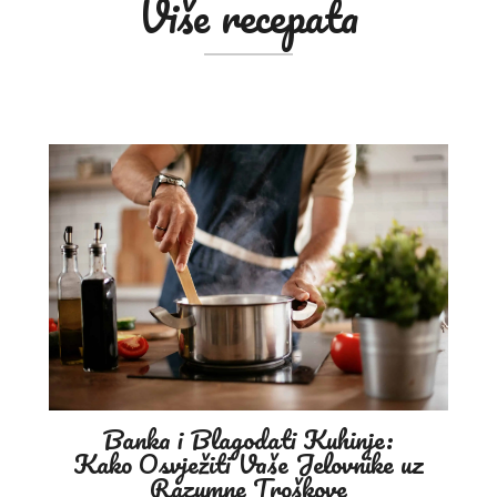
Više recepata
Banka i Blagodati Kuhinje:
Kako Osvježiti Vaše Jelovnike uz
Razumne Troškove