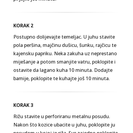
KORAK 2
Postupno dolijevajte temeljac. U juhu stavite
pola peršina, majčinu dušicu, šunku, rajčicu te
kajensku papriku. Neka zakuha uz neprestano
miješanje a potom smanjite vatru, poklopite i
ostavite da lagano kuha 10 minuta. Dodajte
bamije, poklopite te kuhajte još 10 minuta.
KORAK 3
Rižu stavite u perforiranu metalnu posudu.
Nakon što kozice ubacite u juhu, poklopite ju
posudom u kojoj je riža. Sve zajedno poklopite