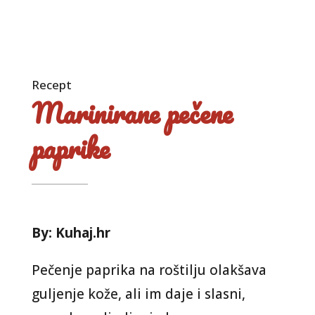
Recept
Marinirane pečene
paprike
By: Kuhaj.hr
Pečenje paprika na roštilju olakšava
guljenje kože, ali im daje i slasni,