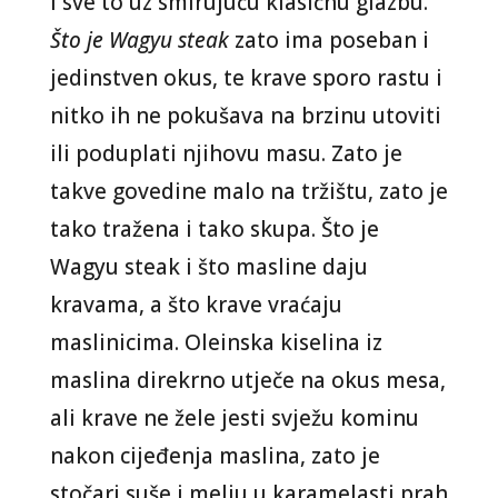
i sve to uz smirujuću klasičnu glazbu.
Što je Wagyu steak
zato ima poseban i
jedinstven okus, te krave sporo rastu i
nitko ih ne pokušava na brzinu utoviti
ili poduplati njihovu masu. Zato je
takve govedine malo na tržištu, zato je
tako tražena i tako skupa. Što je
Wagyu steak i što masline daju
kravama, a što krave vraćaju
maslinicima. Oleinska kiselina iz
maslina direkrno utječe na okus mesa,
ali krave ne žele jesti svježu kominu
nakon cijeđenja maslina, zato je
stočari suše i melju u karamelasti prah