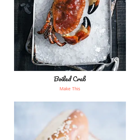
Boiled Crab
Make This