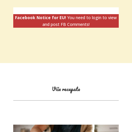
Facebook Notice for EU!
You need to login to view
and post FB Comments!
Više recepata