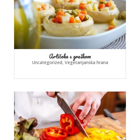
Artičoke s graškom
Uncategorized
,
Vegetarijanska hrana