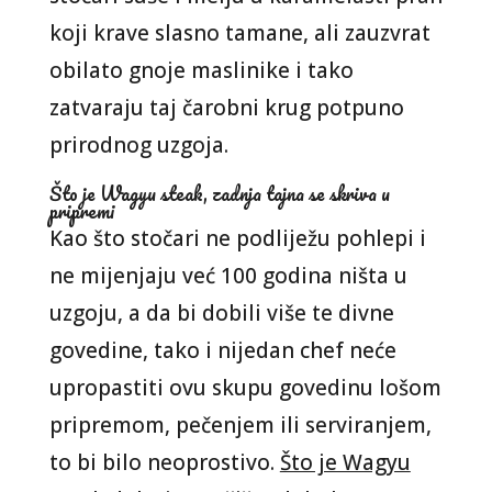
koji krave slasno tamane, ali zauzvrat
obilato gnoje maslinike i tako
zatvaraju taj čarobni krug potpuno
prirodnog uzgoja.
Što je Wagyu steak, zadnja tajna se skriva u
pripremi
Kao što stočari ne podliježu pohlepi i
ne mijenjaju već 100 godina ništa u
uzgoju, a da bi dobili više te divne
govedine, tako i nijedan chef neće
upropastiti ovu skupu govedinu lošom
pripremom, pečenjem ili serviranjem,
to bi bilo neoprostivo.
Što je Wagyu