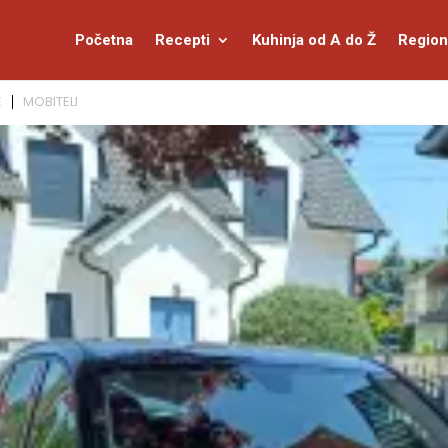
Početna
Recepti
Kuhinja od A do Ž
Region