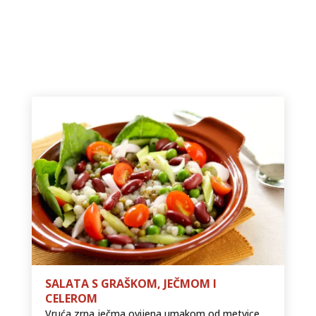
SALATA S GRAŠKOM, JEČMOM I
CELEROM
Vruća zrna ječma ovijena umakom od metvice,