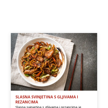
SLASNA SVINJETINA S GLJIVAMA I
REZANCIMA
Slasna svinjetina s gljivama i rezancima je