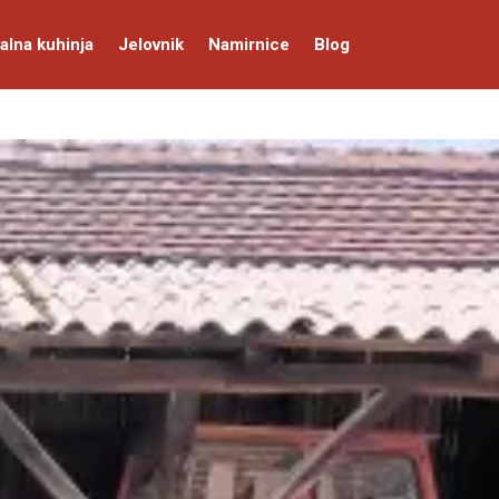
alna kuhinja
Jelovnik
Namirnice
Blog