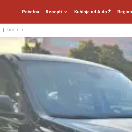
Početna
Recepti
Kuhinja od A do Ž
Region