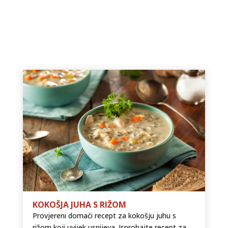
KOKOŠJA JUHA S RIŽOM
Provjereni domaći recept za kokošju juhu s
rižom koji uvijek uspijeva. Isprobajte recept za