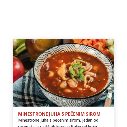
MINESTRONE JUHA S PEČENIM SIROM
Minestrone juha s pečenim sirom, jedan od
recepata iz različitih krajeva Italije od kojih