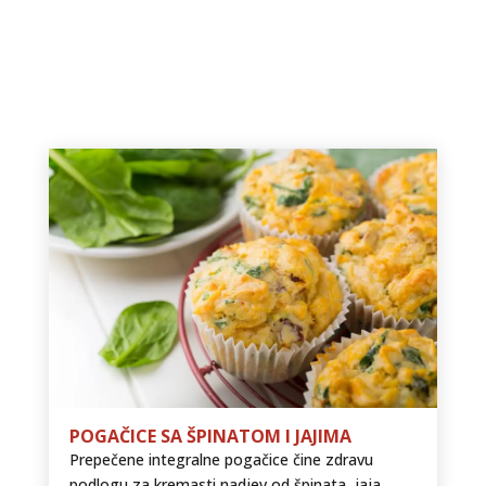
POGAČICE SA ŠPINATOM I JAJIMA
Prepečene integralne pogačice čine zdravu
podlogu za kremasti nadjev od špinata, jaja,