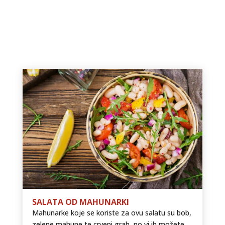
SALATA OD MAHUNARKI
Mahunarke koje se koriste za ovu salatu su bob,
zelene mahune te crveni grah, no vi ih možete