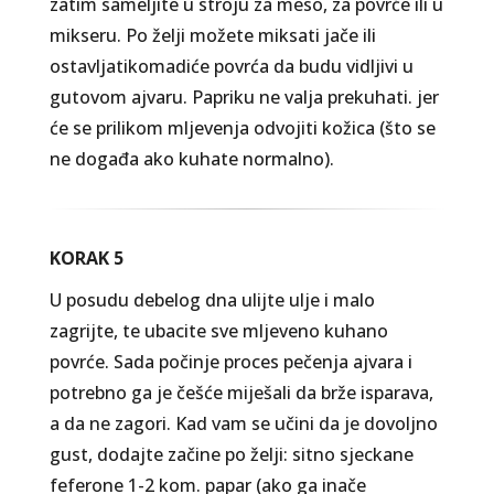
zatim sameljite u stroju za meso, za povrće ili u
mikseru. Po želji možete miksati jače ili
ostavljatikomadiće povrća da budu vidljivi u
gutovom ajvaru. Papriku ne valja prekuhati. jer
će se prilikom mljevenja odvojiti kožica (što se
ne događa ako kuhate normalno).
KORAK 5
U posudu debelog dna ulijte ulje i malo
zagrijte, te ubacite sve mljeveno kuhano
povrće. Sada počinje proces pečenja ajvara i
potrebno ga je češće miješali da brže isparava,
a da ne zagori. Kad vam se učini da je dovoljno
gust, dodajte začine po želji: sitno sjeckane
feferone 1-2 kom. papar (ako ga inače