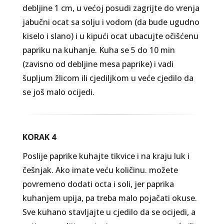
debljine 1 cm, u većoj posudi zagrijte do vrenja
jabučni ocat sa solju i vodom (da bude ugudno
kiselo i slano) i u kipući ocat ubacujte očišćenu
papriku na kuhanje. Kuha se 5 do 10 min
(zavisno od debljine mesa paprike) i vadi
šupljum žlicom ili cjediljkom u veće cjedilo da
se još malo ocijedi.
KORAK 4
Poslije paprike kuhajte tikvice i na kraju luk i
češnjak. Ako imate veću količinu. možete
povremeno dodati octa i soli, jer paprika
kuhanjem upija, pa treba malo pojačati okuse.
Sve kuhano stavljajte u cjedilo da se ocijedi, a