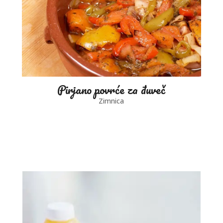
Pirjano povrće za đuveč
Zimnica