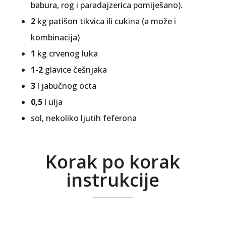
babura, rog i paradajzerica pomiješano).
2
kg patišon tikvica ili cukina (a može i
kombinacija)
1
kg crvenog luka
1-2
glavice češnjaka
3
l jabučnog octa
0,5
l ulja
sol, nekoliko ljutih feferona
Korak po korak
instrukcije