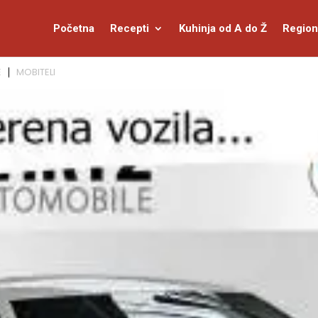
Početna
Recepti
Kuhinja od A do Ž
Region