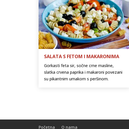
SALATA S FETOM I MAKARONIMA
Gorkasti feta sir, sočne crne masline,
slatka crvena paprika i makaroni povezani
su pikantnim umakom s peršinom.
Početna
O nama