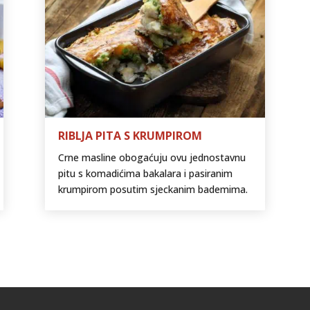
RIBLJA PITA S KRUMPIROM
Crne masline obogaćuju ovu jednostavnu
pitu s komadićima bakalara i pasiranim
krumpirom posutim sjeckanim bademima.