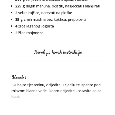
225 g
dugih mahuna, očistiti, nasjeckati i blanširati
2
velike rajčice, narezati na ploške
85 g
crnih maslina bez koštica, prepoloviti
4
žlice laganog jogurta
2
žlice majoneze
Korak po korak instrukcije
Korak 1
Skuhajte tjesteninu, ocijedite u cjedilu te isperite pod
mlazom hladne vode. Dobro ocijedite i ostavite da se
hladi.