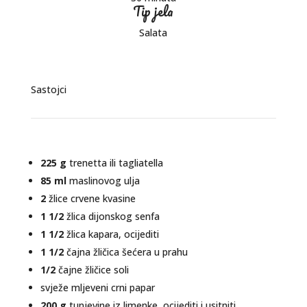
Tip jela
Salata
Sastojci
225 g
trenetta ili tagliatella
85 ml
maslinovog ulja
2
žlice crvene kvasine
1 1/2
žlica dijonskog senfa
1 1/2
žlica kapara, ocijediti
1 1/2
čajna žličica šećera u prahu
1/2
čajne žličice soli
svježe mljeveni crni papar
200 g
tunjevine iz limenke, ocijediti i usitniti