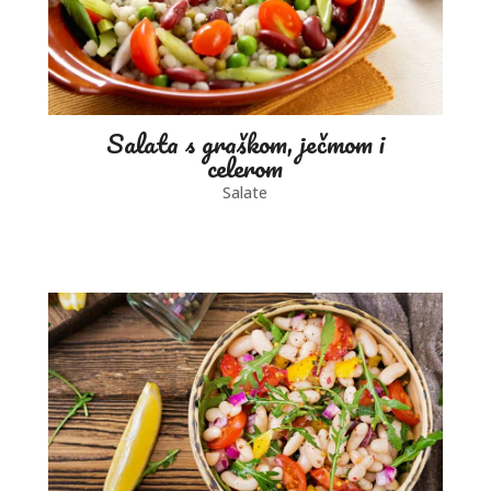
Salata s graškom, ječmom i
celerom
Salate