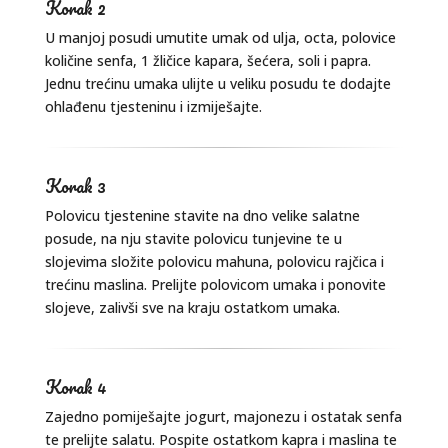
Korak 2
U manjoj posudi umutite umak od ulja, octa, polovice
količine senfa, 1 žličice kapara, šećera, soli i papra.
Jednu trećinu umaka ulijte u veliku posudu te dodajte
ohlađenu tjesteninu i izmiješajte.
Korak 3
Polovicu tjestenine stavite na dno velike salatne
posude, na nju stavite polovicu tunjevine te u
slojevima složite polovicu mahuna, polovicu rajčica i
trećinu maslina. Prelijte polovicom umaka i ponovite
slojeve, zalivši sve na kraju ostatkom umaka.
Korak 4
Zajedno pomiješajte jogurt, majonezu i ostatak senfa
te prelijte salatu. Pospite ostatkom kapra i maslina te