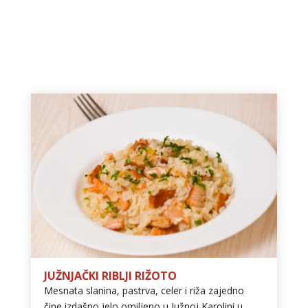
JUŽNJAČKI RIBLJI RIŽOTO
Mesnata slanina, pastrva, celer i riža zajedno
čine izdašno jelo omiljeno u Južnoj Karolini u