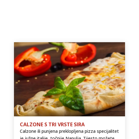
CALZONE S TRI VRSTE SIRA
Calzone ili punjena preklopljena pizza specijalitet
je južne italije, točnije Napulja. Tijesto možete