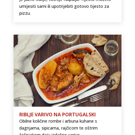
umijesiti sami ili upotrijebiti gotovo tijesto za
pizzu.
RIBLJE VARIVO NA PORTUGALSKI
Obilne količine rombe i arbuna kuhane s
dagnjama, sipicama, rajčicom te oštrim
češnjakom daju izdašno varivo.