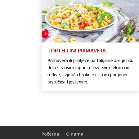
TORTELLINI PRIMAVERA
Primavera ili proljeće na talijanskom jeziku
dolazi s ovim laganim i svježim jelom od
mrkve, cvjetića brokule i sirom punjenih
jastučića tjestenine.
Početna
O nama