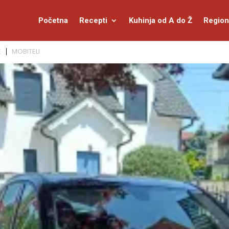
Početna
Recepti
Kuhinja od A do Ž
Region