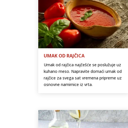
UMAK OD RAJČICA
Umak od rajčica najčešće se poslužuje uz
kuhano meso. Napravite domaći umak od
rajčice za svega sat vremena pripreme uz
osnovne namirnice iz vrta.