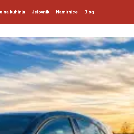
alna kuhinja
Jelovnik
Namirnice
Blog