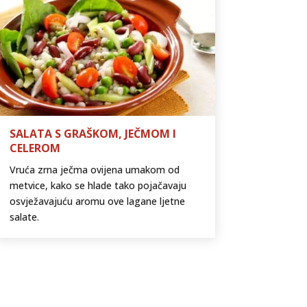
SALATA S GRAŠKOM, JEČMOM I
CELEROM
Vruća zrna ječma ovijena umakom od
metvice, kako se hlade tako pojačavaju
osvježavajuću aromu ove lagane ljetne
salate.