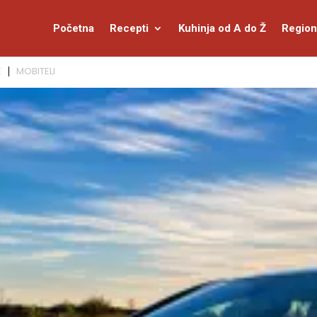
Početna
Recepti
Kuhinja od A do Ž
Region