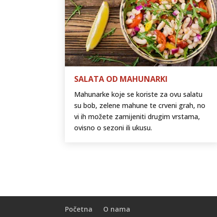
SALATA OD MAHUNARKI
Mahunarke koje se koriste za ovu salatu
su bob, zelene mahune te crveni grah, no
vi ih možete zamijeniti drugim vrstama,
ovisno o sezoni ili ukusu.
Početna
O nama