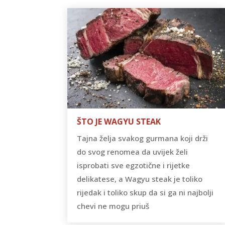
ŠTO JE WAGYU STEAK
Tajna želja svakog gurmana koji drži
do svog renomea da uvijek želi
isprobati sve egzotične i rijetke
delikatese, a Wagyu steak je toliko
rijedak i toliko skup da si ga ni najbolji
chevi ne mogu priuš