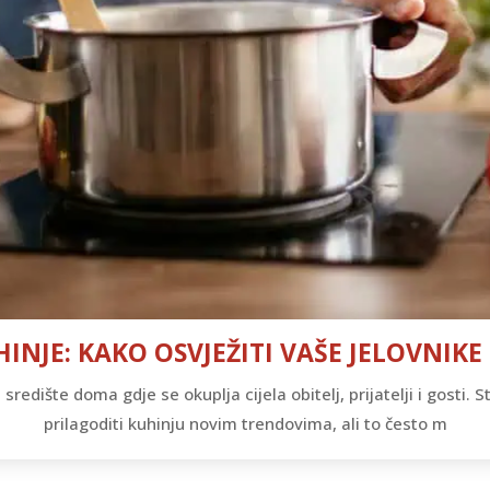
INJE: KAKO OSVJEŽITI VAŠE JELOVNI
redište doma gdje se okuplja cijela obitelj, prijatelji i gosti. S
prilagoditi kuhinju novim trendovima, ali to često m