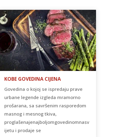
KOBE GOVEDINA CIJENA
Govedina o kojoj se ispredaju prave
urbane legende izgleda mramorno
prošarana, sa savršenim rasporedom
masnog i mesnog tkiva,
proglašenajenajboljomgovedinomnasv
ijetu i prodaje se