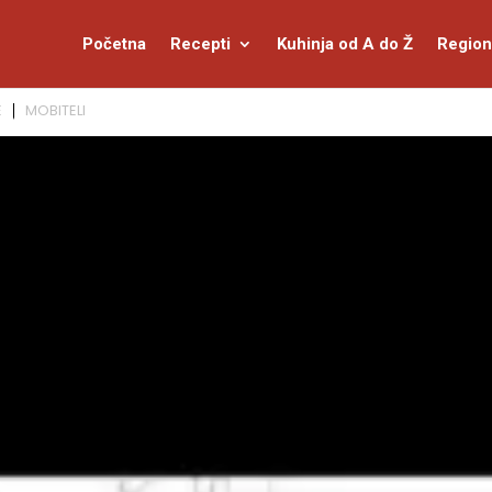
Početna
Recepti
Kuhinja od A do Ž
Region